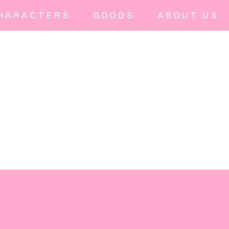
ＨＡＲＡＣＴＥＲＳ
ＧＯＯＤＳ
ＡＢＯＵＴ ＵＳ